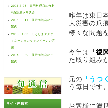
2016.8.25 専門料理店の食材
×酒類展示商談会
昨年は東日
2015.08.11 展示商談会のご
大災害の爪
案内
様々な問題
2015.04.03 ふくしまデステ
ィネーションキャンペーンの応
援
今年は
「復
2014.08.20 展示商談会のご
た取り組み
案内
元の
「うつ
う毎日です
サイト内検索
お客様に満